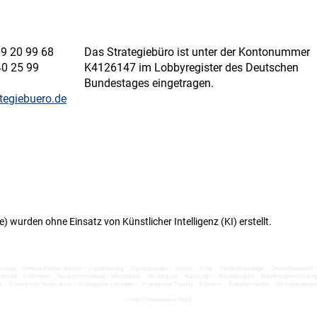
69 20 99 68
Das Strategiebüro ist unter der Kontonummer
40 25 99
K4126147 im
Lobbyregister des Deutschen
Bundestages
eingetragen.
tegiebuero.de
) wurden ohne Einsatz von Künstlicher Intelligenz (KI) erstellt.
zkonzept - Demografischer Wandel - Digitalisierung - Digitalstrategie - DSGVO - Ethik - Fachkräftemangel - Geschäftsmodell
eitbild
-
Lieferkette - Mitarbeiterbindung - Mittelstand - Moderation - Nachfolge - Nachhaltigkeit - Nachhaltigkeitsstrate
hop - Strategische Moderation - Strategische Lösungen - Strategische Planung - Szenario - Transformation - Unternehmensb
vorher Strategiebüro Nord