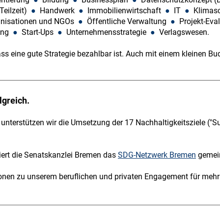
Teilzeit)
●
Handwerk
●
Immobilienwirtschaft
●
IT
●
Klimas
anisationen und NGOs
●
Öffentliche Verwaltung
●
Projekt-Eva
lung
●
Start-Ups
●
Unternehmensstrategie
●
Verlagswesen.
dass eine gute Strategie bezahlbar ist. Auch mit einem kleinen B
lgreich.
t unterstützen wir die Umsetzung der 17 Nachhaltigkeitsziele ("
iert die Senatskanzlei Bremen das
SDG-Netzwerk Bremen
gemein
ionen zu unserem beruflichen und privaten Engagement für meh