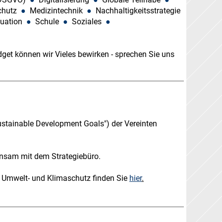
chutz
●
Medizintechnik
●
Nachhaltigkeitsstrategie
luation
●
Schule
●
Soziales
●
udget können wir Vieles bewirken - sprechen Sie uns
Sustainable Development Goals") der Vereinten
sam mit dem Strategiebüro.
r Umwelt- und Klimaschutz finden
Sie
hier
.