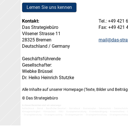
Lernen Sie uns kennen
Kontakt:
Tel.: +49 421 
Das Strategiebüro
Fax: +49 421 
Vilsener Strasse 11
28325 Bremen
mail@das-stra
Deutschland / Germany
Geschäftsführende
Gesellschafter:
Wiebke Brüssel
Dr. Heiko Heinrich Stutzke
Alle Inhalte auf unserer Homepage (Texte, Bilder und Beiträge
© Das Strategiebüro
In diesen Bereichen sind wir unterwegs:
Aufsichtsrat - Beirat - Beruflicher Neustart - Betriebsrat - Businessplan - Datenschutz - Datenschut
Klimagerechtigkeit - Klimaschutz - KMU - Konzeptentwicklung - Krisenbewältigung - Krisenresilienz
- L
- Strategieberatung - Strategiecoaching - Strategieexperten - Strategieentwicklung - Strategieworks