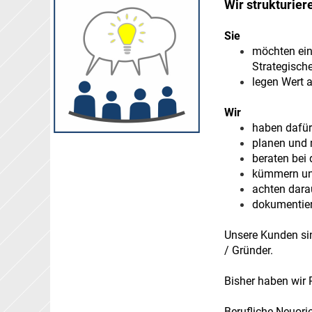
Wir strukturie
Sie
möchten ein 
Strategisch
legen Wert 
Wir
haben dafür
planen und 
beraten be
kümmern un
achten darau
dokumentiere
Unsere Kunden sin
/ Gründer.
Bisher haben wir P
Berufliche Neuor