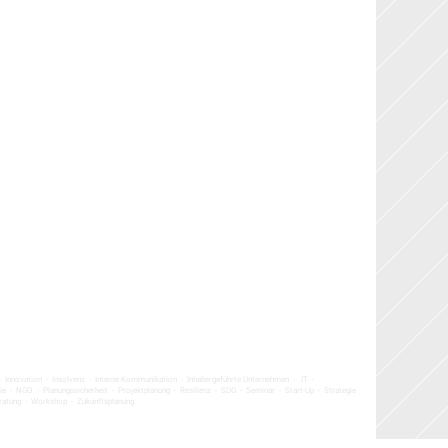
 - Innovation - Insolvenz - Interne Kommunikation -
Inhabergeführte Unternehmen -
IT -
gie - NGO - Planungssicherheit - Projektplanung - Resilienz - SDG - Seminar - Start-Up - Strategie
eratung - Workshop - Zukunftsplanung