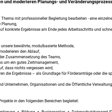
ren und moderieren Planungs- und Veränderungsprozess
Thema mit professioneller Begleitung bearbeiten - eine einzeln
e Planung,
auf konkrete Ergebnisse am Ende jedes Arbeitsschritts und schn
 unsere bewährte, modulbasierte Methode,
moderieren den Ablauf,
i der Zusammensetzung des Teams,
s um ein gutes Zeitmanagement,
f, dass nichts vergessen wird,
n die Ergebnisse – als Grundlage für Förderanträge oder die sp
d Unternehmen, Organisationen und die Öffentliche Verwaltung
rojekte in den folgenden Bereichen begleitet:
ientierung
●
Bildung
●
Businessplan
●
Datenschutzkonzept 